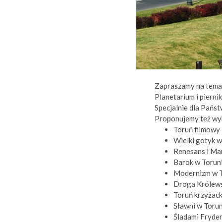
Zapraszamy na tematy
Planetarium i piernik
Specjalnie dla Pańs
Proponujemy też wyb
Toruń filmowy
Wielki gotyk w
Renesans i Ma
Barok w Torun
Modernizm w T
Droga Królewsk
Toruń krzyżack
Sławni w Torun
Śladami Fryde