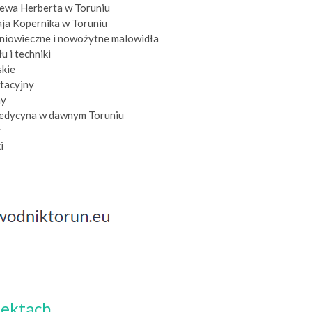
iewa Herberta w Toruniu
ja Kopernika w Toruniu
dniowieczne i nowożytne malowidła
u i techniki
skie
tacyjny
ny
medycyna w dawnym Toruniu
y
i
iektach