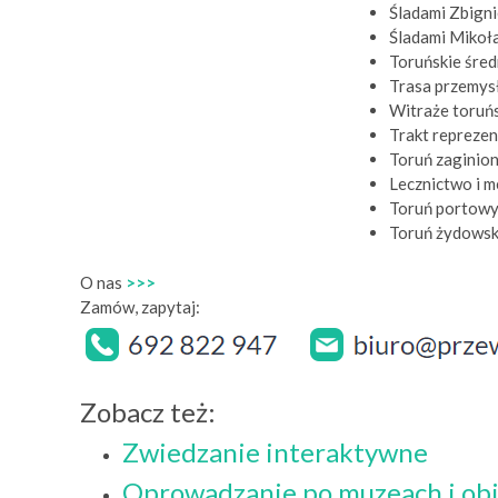
Śladami Zbign
Śladami Mikoła
Toruńskie śre
Trasa przemysł
Witraże toruń
Trakt reprezen
Toruń zaginio
Lecznictwo i 
Toruń portow
Toruń żydowsk
O nas
>>>
Zamów, zapytaj:
Zobacz też:
Zwiedzanie interaktywne
Oprowadzanie po muzeach i ob