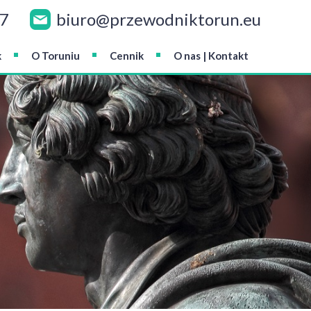
47
biuro@przewodniktorun.eu
k
O Toruniu
Cennik
O nas | Kontakt