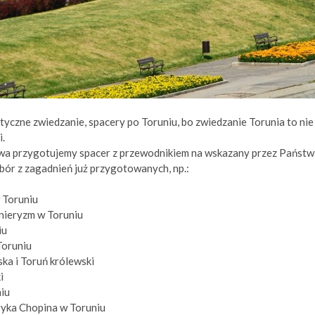
czne zwiedzanie, spacery po Toruniu, bo zwiedzanie Torunia to nie 
i.
twa przygotujemy spacer z przewodnikiem na wskazany przez Państw
ór z zagadnień już przygotowanych, np.:
 Toruniu
nieryzm w Toruniu
iu
oruniu
a i Toruń królewski
i
iu
ryka Chopina w Toruniu